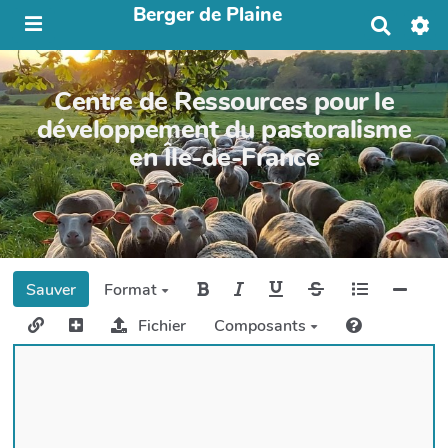
Berger de Plaine
R
e
c
h
Centre de Ressources pour le
e
r
développement du pastoralisme
c
en Île-de-France
h
e
r
Sauver
Format
Fichier
Composants