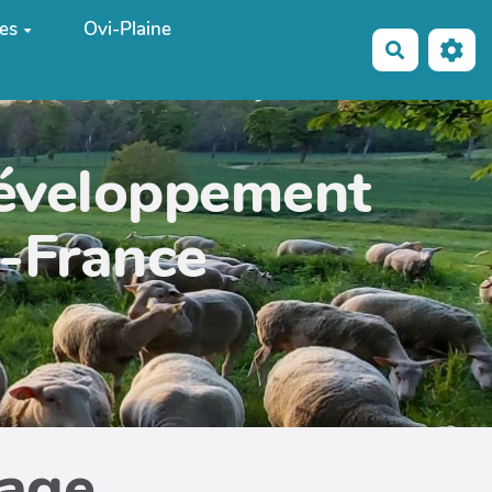
es
Ovi-Plaine
Recherche
développement
e-France
page