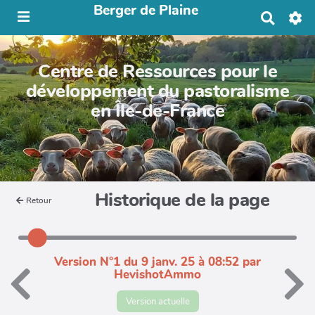
Berger de Plaine
R
e
c
h
Centre de Ressources pour le
e
r
développement du pastoralisme
c
en Île-de-France
h
e
r
Historique de la page
Retour
Version N°1 du 9 janv. 25 à 08:52 par
HevishotAmmo
Version actuelle