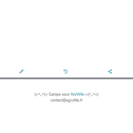
(>^_^)> Galope sous
YesWiki
<(^_^<)
contact@agrofile.fr