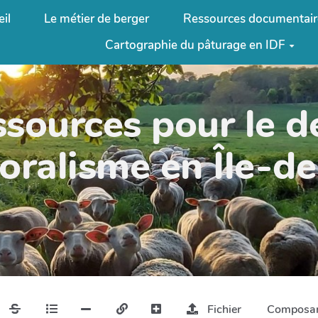
il
Le métier de berger
Ressources documentair
Cartographie du pâturage en IDF
ssources pour le 
oralisme en Île-d
Fichier
Composa