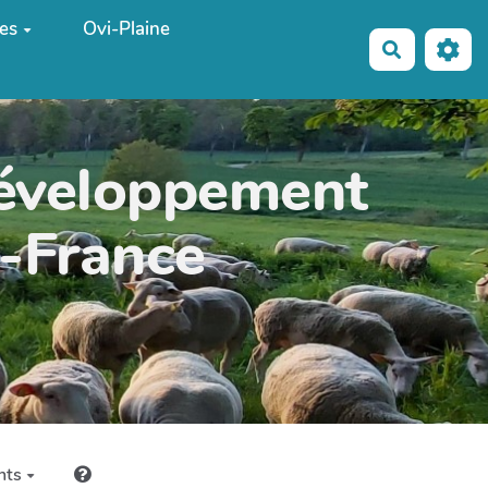
es
Ovi-Plaine
Recherche
développement
e-France
nts