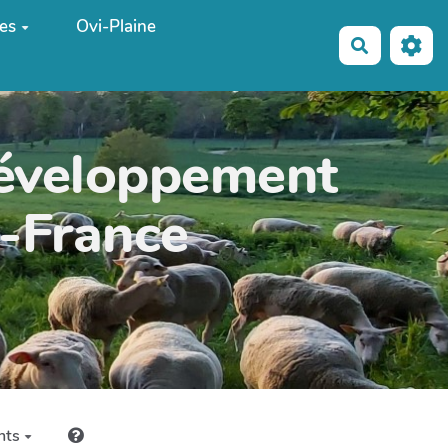
es
Ovi-Plaine
Recherche
développement
e-France
nts