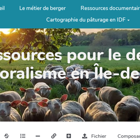
il
Le métier de berger
Ressources documentair
Cartographie du pâturage en IDF
ssources pour le 
oralisme en Île-d
Fichier
Composa