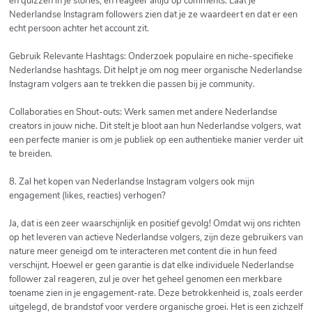
en quizzen in je stories, en reageer altijd op comments. Laat je
Nederlandse Instagram followers zien dat je ze waardeert en dat er een
echt persoon achter het account zit.
Gebruik Relevante Hashtags: Onderzoek populaire en niche-specifieke
Nederlandse hashtags. Dit helpt je om nog meer organische Nederlandse
Instagram volgers aan te trekken die passen bij je community.
Collaboraties en Shout-outs: Werk samen met andere Nederlandse
creators in jouw niche. Dit stelt je bloot aan hun Nederlandse volgers, wat
een perfecte manier is om je publiek op een authentieke manier verder uit
te breiden.
8. Zal het kopen van Nederlandse Instagram volgers ook mijn
engagement (likes, reacties) verhogen?
Ja, dat is een zeer waarschijnlijk en positief gevolg! Omdat wij ons richten
op het leveren van actieve Nederlandse volgers, zijn deze gebruikers van
nature meer geneigd om te interacteren met content die in hun feed
verschijnt. Hoewel er geen garantie is dat elke individuele Nederlandse
follower zal reageren, zul je over het geheel genomen een merkbare
toename zien in je engagement-rate. Deze betrokkenheid is, zoals eerder
uitgelegd, de brandstof voor verdere organische groei. Het is een zichzelf