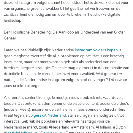
duizend Instagram volgers is niet het einddoel; het is de vonk die het vuur
van organische groei aanwakkert. Het geeft je het vertrouwen en de
zichtbaarheid die nodig zijn om door te breken in het drukke digitale
landschap.
Een Holistische Benadering: De Aankoop als Onderdeel van een Groter
Geheel
Laten we heel duidelijk zijn: Nederlandse
Instagram volgers kopen
is
geen magische toverstaf die al je problemen oplost. Het is een krachtig
instrument, maar het moet worden gebruikt als onderdeel van een
bredere, integere strategie. De echte magie gebeurt in de combinatie van
de initiële boost en de consistente inzet voor kwaliteit. Wat gebeurt er
nadat je die Nederlandse Instagram volgers hebt ontvangen? Dit is waar
jouw unieke rol begint.
Allereerst is content koning. Je moet je nieuwe publiek iets waardevols
bieden. Dat betekent: adembenemende visuele content, boeiende video's
(inclusief Reels), inspirerende verhalen en meeslepende onderschriften.
Praat tegen je
volgers uit Nederland
, stel ze vragen, en nodig ze uit tot
interactie. Gebruik de populaire en relevante hashtags voor de
Nederlandse markt, zoals #Nederland, #Amsterdam, #Holland, #Dutch,