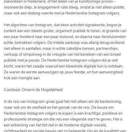
zakendoen in Nederland, of het delen van je kunstzinnige proces –
resoneerde diep. Je engagement-rate steeg, omdat je niet alleen postte,
maar ook een dialoog voerde met je Nederlandse Instagram volgers.
Het algoritme van Instagram, dat deze activiteit signaleerde, begon je
content aan een steeds groter, organisch publiek te tonen. Je groeide van
een paar honderd naar een paar duizend, en daarna naar tienduizenden
echte, betrokken volgers. De initiële aankoop was allang terugverdiend,
niet alleen in aantallen, maar in echte zakelijke kansen, partnerships,
verkoop of simpelweg in de vreugde van het bereiken van een breed
publiek met je passie. De Nederlandse Instagram volgers die je ooit
kocht, waren het zaadje waaruit een bloeiende digitale tuin is ontstaan.
Ze waren de eerste aanwezigen op jouw feestje, en hun aanwezigheid
trok een menigte aan.
Conclusie: Omarm de Mogelijkheid
In de reis van Instagram-groei gaat het niet alleen om de bestemming,
maar ook om de snelheid en het gemak van de reis. De keuze om
Nederlandse Instagram volgers te kopen is een krachtige, positieve en
professionele strategie om die reis een vliegende start te geven. Het is
een erkenning van het feit dat in de moderne digitale wereld,
zichtbaarheid en sociale bewijs net zo belangrijk zijn als de kwaliteit van