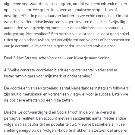
algemene voorwaarden van Instagram, omdat we geen inbreuk maken
op hun systeem. We gebruiken geen automatische scripts, bots of
onveilige API's. In plaats daarvan faciliteren we echte connecties. Omdat
we echte Nederlandse Instagram volgers leveren die zichzelf vrijwillig
aanmelden voor groeiprogramma's, ziet het platform alleen natuurlijk
volggedrag. Het resultaat? Een perfect veilig proces. Je loopt geen enkel
risico op een schaduwban, het verwijderen van volgers of het opschorten
van je account. Je investeert in gemoedsrust en een stabiele groei.
Deel 2: Het Strategische Voordeel – Van Kwartje naar Koning
4. Welke concrete voordelen biedt een groter aantal Nederlandse
Instagram volgers voor mijn merk of onderneming?
De voordelen van een groeiend aantal Nederlandse Instagram followers
zijn multidimensionaal en vormen een vliegwiel voor je succes. Laten we
de positieve effecten op een rijtje zetten:
Directe Geloofwaardigheid en Social Proof: In de online wereld is
perceptie realiteit. Een account met een aanzienlijk aantal Nederlandse
volgers straalt autoriteit en populariteit uit. Nieuwe bezoekers zijn veel
sneller geneigd op de "volgen"-knop te drukken als ze zien dat anderen