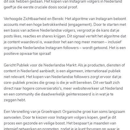
dit ook hebben gedaan. Het kopen van Instagram volgers in Nederland
geeft je die eerste cruciale dosis social proof.
Verhoogde Zichtbaarheid en Bereik: Het algoritme van Instagram beloont
accounts met een hoge betrokkenheid (engagement). Door te starten met
een basis van actieve Nederlandse volgers, vergroot je de kans dat je
posts likes, reacties en shares krijgen. Dit signaal vertelt het algoritme dat
je content waardevol is, waardoor het aan nog meer mensen – inclusief
organische Nederlandse Instagram followers – wordt getoond. Het is een
positieve opwaartse spiraal!
Gericht Publiek voor de Nederlandse Markt: Als je producten, diensten of
content in Nederland aanbiedt, is een algemeen, internationaal publiek
niet relevant. Het kopen van Nederlandse followers zorgt ervoor dat je
core-publiek precies die groep is die je wilt bereiken. Dit vertaalt zich
direct naar hogere conversieratio's, meer websiteverkeer uit Nederland
en een community die daadwerkelijk geïnteresseerd is in wat je te
zeggen hebt.
Een Versnelling van je Groeitraject: Organische groei kan soms langzaam
aanvoelen. Door te kiezen voor Instagram volgers kopen, geef je dit
proces een gezonde en veilige boost. Het bespaart je maanden van
intensief netwerken en promoten, zodat je je kunt focussen op waar je