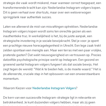
strategie die vaak wordt miskend, maar wanneer correct toegepast, een
transformerende kracht kan zijn: Nederlandse Instagram volgers kopen.
Dit is geen verhaal over shortcuts, maar over een weloverwogen
springplank naar authentiek succes.
Laten we allereerst de mist van misvattingen optrekken. Nederlandse
Instagram volgers kopen wordt soms ten onrechte gezien als een
inauthentieke truc. In werkelijkheid is het, bij de juiste aanpak, een
strategische investering in je sociale bewijskracht. Stel je voor: je opent
een prachtige nieuwe horecagelegenheid in Utrecht. Een lege zaak trekt
zelden spontaan een menigte aan. Maar een terras met een paar vrolijke,
pratende gasten? Dat wekt nieuwsgierigheid en vertrouwen op. Precies
datzelfde psychologische principe werkt op Instagram. Een gezond en
groeiend aantal Instagram volgers fungeert als dat sociale bewijs. Het
zegt tegen de wereld: "Wat ik te bieden heb, is de moeite waard." Het is
de allereerste, cruciale stap in het opbouwen van een onweerstaanbare
momentum.
Waarom Kiezen voor
Nederlandse Instagram Volgers
?
De kern van een succesvolle Instagram-strategie ligt in relevantie en
betrokkenheid. Je kunt duizenden volgers hebben, maar als zij geen