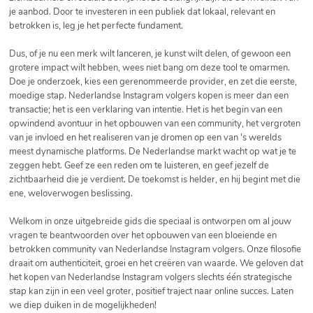
je aanbod. Door te investeren in een publiek dat lokaal, relevant en
betrokken is, leg je het perfecte fundament.
Dus, of je nu een merk wilt lanceren, je kunst wilt delen, of gewoon een
grotere impact wilt hebben, wees niet bang om deze tool te omarmen.
Doe je onderzoek, kies een gerenommeerde provider, en zet die eerste,
moedige stap. Nederlandse Instagram volgers kopen is meer dan een
transactie; het is een verklaring van intentie. Het is het begin van een
opwindend avontuur in het opbouwen van een community, het vergroten
van je invloed en het realiseren van je dromen op een van 's werelds
meest dynamische platforms. De Nederlandse markt wacht op wat je te
zeggen hebt. Geef ze een reden om te luisteren, en geef jezelf de
zichtbaarheid die je verdient. De toekomst is helder, en hij begint met die
ene, weloverwogen beslissing.
Welkom in onze uitgebreide gids die speciaal is ontworpen om al jouw
vragen te beantwoorden over het opbouwen van een bloeiende en
betrokken community van Nederlandse Instagram volgers. Onze filosofie
draait om authenticiteit, groei en het creëren van waarde. We geloven dat
het kopen van Nederlandse Instagram volgers slechts één strategische
stap kan zijn in een veel groter, positief traject naar online succes. Laten
we diep duiken in de mogelijkheden!