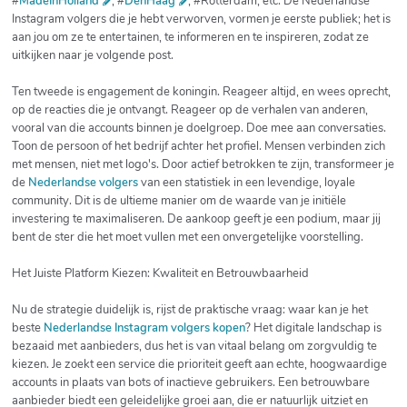
#
MadeInHolland
, #
DenHaag
, #Rotterdam, etc. De Nederlandse
Instagram volgers die je hebt verworven, vormen je eerste publiek; het is
aan jou om ze te entertainen, te informeren en te inspireren, zodat ze
uitkijken naar je volgende post.
Ten tweede is engagement de koningin. Reageer altijd, en wees oprecht,
op de reacties die je ontvangt. Reageer op de verhalen van anderen,
vooral van die accounts binnen je doelgroep. Doe mee aan conversaties.
Toon de persoon of het bedrijf achter het profiel. Mensen verbinden zich
met mensen, niet met logo's. Door actief betrokken te zijn, transformeer je
de
Nederlandse volgers
van een statistiek in een levendige, loyale
community. Dit is de ultieme manier om de waarde van je initiële
investering te maximaliseren. De aankoop geeft je een podium, maar jij
bent de ster die het moet vullen met een onvergetelijke voorstelling.
Het Juiste Platform Kiezen: Kwaliteit en Betrouwbaarheid
Nu de strategie duidelijk is, rijst de praktische vraag: waar kan je het
beste
Nederlandse Instagram volgers kopen
? Het digitale landschap is
bezaaid met aanbieders, dus het is van vitaal belang om zorgvuldig te
kiezen. Je zoekt een service die prioriteit geeft aan echte, hoogwaardige
accounts in plaats van bots of inactieve gebruikers. Een betrouwbare
aanbieder biedt een geleidelijke groei aan, die er natuurlijk uitziet en