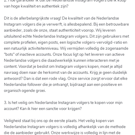
2. Hoe garandeer ik dat de Nederlandse Instagram volgers die ik koop
van hoge kwaliteit en authentiek zijn?
Dit is de allerbelangrijkste vraag! De kwaliteit van de Nederlandse
Instagram volgers die je verwerft, is allesbepalend. Bij een betrouwbare
aanbieder, zoals de onze, staat authenticiteit voorop. Wij leveren
uitsluitend echte Nederlandse Instagram volgers. Dit zijn gebruikers met
complete profielen, eigen posts, een logische volgers-vervolgd-ratio en
een natuurlijk activiteitenniveau. Wij vermijden volledig de zogenaamde
"bots" of inactieve accounts. Onze focus ligt op het leveren van actieve
Nederlandse volgers die daadwerkelijk kunnen interacteren met je
content. Voordat je beslist om Instagram volgers kopen, moet je altijd
navraag doen naar de herkomst van de accounts. Krijg je geen duidelijk
antwoord? Dan is dat een rode vlag. Onze service zorgt ervoor dat elke
Nederlandse follower die je ontvangt, bijdraagt aan een positieve en
organisch ogende groei.
3. Is het veilig om Nederlandse Instagram volgers te kopen voor mijn
account? Kan ik hier een sanctie voor krijgen?
Veiligheid staat bij ons op de eerste plaats. Het veilig kopen van
Nederlandse Instagram volgers is volledig afhankelijk van de methode
die de aanbieder gebruikt. Onze werkwijze is volledig in lijn met de