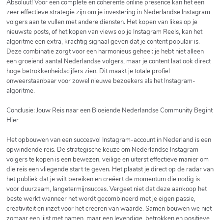
Absoluut! Voor een complete en coherente online presence kan het een
zeer effectieve strategie zijn om je investering in Nederlandse Instagram
volgers aan te vullen met andere diensten. Het kopen van likes op je
nieuwste posts, of het kopen van views op je Instagram Reels, kan het
algoritme een extra, krachtig signaal geven dat je content populair is.
Deze combinatie zorgt voor een harmonieus geheel: je hebt niet alleen
een groeiend aantal Nederlandse volgers, maar je content laat ook direct
hoge betrokkenheidscijfers zien. Dit maakt je totale profiel
onweerstaanbaar voor zowel nieuwe bezoekers als het Instagram-
algoritme.
Conclusie: Jouw Reis naar een Bloeiende Nederlandse Community Begint
Hier
Het opbouwen van een succesvol Instagram-account in Nederland is een
opwindende reis. De strategische keuze om Nederlandse Instagram
volgers te kopen is een bewezen, veilige en uiterst effectieve manier om
die reis een vliegende start te geven. Het plaatst je direct op de radar van
het publiek dat je wilt bereiken en creëert de momentum die nodig is
voor duurzaam, langetermijnsucces. Vergeet niet dat deze aankoop het
beste werkt wanneer het wordt gecombineerd met je eigen passie,
creativiteit en inzet voor het creëren van waarde. Samen bouwen we niet
zomaar een lijst met namen, maar een levendige, betrokken en positieve