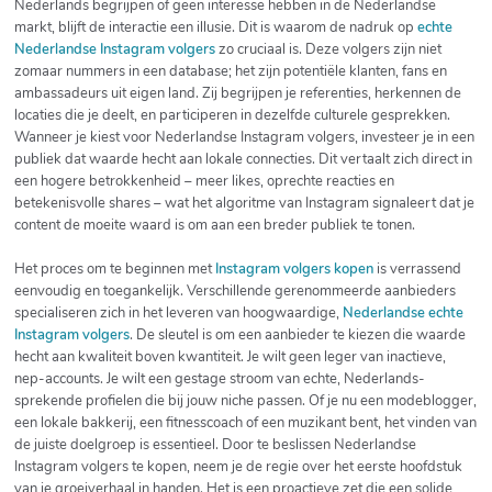
Nederlands begrijpen of geen interesse hebben in de Nederlandse
markt, blijft de interactie een illusie. Dit is waarom de nadruk op
echte
Nederlandse Instagram volgers
zo cruciaal is. Deze volgers zijn niet
zomaar nummers in een database; het zijn potentiële klanten, fans en
ambassadeurs uit eigen land. Zij begrijpen je referenties, herkennen de
locaties die je deelt, en participeren in dezelfde culturele gesprekken.
Wanneer je kiest voor Nederlandse Instagram volgers, investeer je in een
publiek dat waarde hecht aan lokale connecties. Dit vertaalt zich direct in
een hogere betrokkenheid – meer likes, oprechte reacties en
betekenisvolle shares – wat het algoritme van Instagram signaleert dat je
content de moeite waard is om aan een breder publiek te tonen.
Het proces om te beginnen met
Instagram volgers kopen
is verrassend
eenvoudig en toegankelijk. Verschillende gerenommeerde aanbieders
specialiseren zich in het leveren van hoogwaardige,
Nederlandse echte
Instagram volgers
. De sleutel is om een aanbieder te kiezen die waarde
hecht aan kwaliteit boven kwantiteit. Je wilt geen leger van inactieve,
nep-accounts. Je wilt een gestage stroom van echte, Nederlands-
sprekende profielen die bij jouw niche passen. Of je nu een modeblogger,
een lokale bakkerij, een fitnesscoach of een muzikant bent, het vinden van
de juiste doelgroep is essentieel. Door te beslissen Nederlandse
Instagram volgers te kopen, neem je de regie over het eerste hoofdstuk
van je groeiverhaal in handen. Het is een proactieve zet die een solide