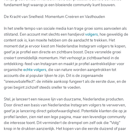
fundament legt waarop je een bloeiende community kunt bouwen.
De Kracht van Snelheid: Momentum Creëren en Vasthouden
In het snelle tempo van sociale media kan trage groei soms aanvoelen als
stilstand. Een account met slechts een handjevol
volgers
, hoe geweldig de
content ook is, kan moeite hebben om de aandacht te trekken. Het
moment dat je ervoor kiest om Nederlandse Instagram volgers te kopen,
geef je je profiel een directe en zichtbare boost. Deze versnelde groei
creëert onmiddellijk momentum. Het verhoogt je zichtbaarheid in de
ontdekking-feed van Instagram en maakt je profiel aantrekkelijker voor
organische
echte volgers
, die van nature worden aangetrokken tot
accounts die al populair lijken te zijn. Dit is de zogenaamde
"sneeuwbaleffect": de initiële aankoop fungeert als de eerste duw, en de
groei begint zichzelf steeds sneller te voeden.
Stel, je lanceert een nieuwe lijn van duurzame, Nederlandse producten.
Door direct een basis van Nederlandse Instagram volgers te verwerven,
geef je je lancering direct geloofwaardigheid. Potentiële klanten die op je
profiel landen, zien niet een lege pagina, maar een levendige community
die interesse toont. Dit vermindert de drempel om zelf ook die "Volg"
knop in te drukken aanzienlijk. Het kopen van die eerste duizend of paar