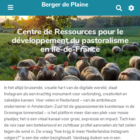
Berger de Plaine
R
e
c
h
Centre de Ressources pour le
e
r
développement du pastoralisme
c
en Île-de-France
h
e
r
In het altijd bruisende, visuele hart van de digitale wereld, staat
Instagram als een krachtig monument voor verbinding, creativiteit en
zakelijke kansen. Voor velen in Nederland – van de ambitieuze
ondernemer in Amsterdam-Zuid tot de gepassioneerde kunstenaar in de
Groningse binnenstad – is het platform meer dan een plek voor mooie
plaatjes; het is een vitaal kanaal voor groei, expressie en impact. Toch kan
de reis naar een betekenisvol en zichtbaar profiel aanvoelen als het zeilen
tegen de wind in. De vraag "hoe krijg ik meer Nederlandse Instagram
volgers?" is een die velen bezighoudt. Vandaag duiken we in een