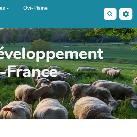
es
Ovi-Plaine
Recherche
développement
e-France