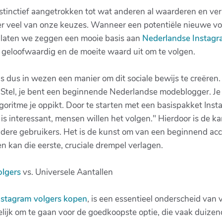
tinctief aangetrokken tot wat anderen al waarderen en ver
ter veel van onze keuzes. Wanneer een potentiële nieuwe volg
– laten we zeggen een mooie basis aan
Nederlandse Instagr
, geloofwaardig en de moeite waard uit om te volgen.
 dus in wezen een manier om dit sociale bewijs te creëren.
. Stel, je bent een beginnende Nederlandse modeblogger. Je c
oritme je oppikt. Door te starten met een basispakket Inst
is interessant, mensen willen het volgen." Hierdoor is de k
dere gebruikers. Het is de kunst om van een beginnend ac
 kan die eerste, cruciale drempel verlagen.
olgers
vs. Universele Aantallen
nstagram volgers kopen
, is een essentieel onderscheid van v
elijk om te gaan voor de goedkoopste optie, die vaak duizend