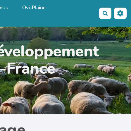
es
Ovi-Plaine
Recherche
développement
e-France
page