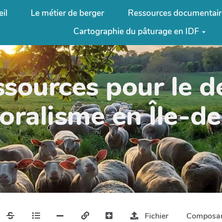
il
Le métier de berger
Ressources documentair
Cartographie du pâturage en IDF
ssources pour le 
oralisme en Île-d
Fichier
Composa