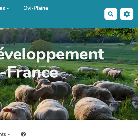
es
Ovi-Plaine
Recherche
développement
e-France
nts