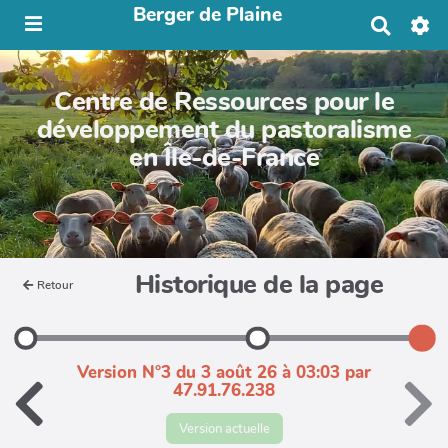
Berger de Plaine
R
e
c
h
Centre de Ressources pour le
e
r
développement du pastoralisme
c
en Île-de-France
h
e
r
Historique de la page
Retour
Version N°3 du 3 août 26 à 03:03 par
47.91.76.238
Version actuelle