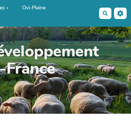
es
Ovi-Plaine
Recherche
développement
e-France