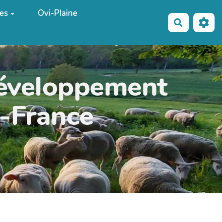
es
Ovi-Plaine
Recherche
développement
e-France