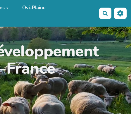
es
Ovi-Plaine
Recherche
développement
e-France