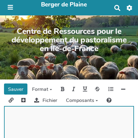
Berger de Plaine
R
e
c
h
Centre de Ressources pour le
e
r
développement du pastoralisme
c
en Île-de-France
h
e
r
Sauver
Format
Fichier
Composants