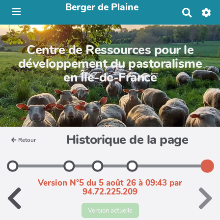
Berger de Plaine
R
e
c
h
Centre de Ressources pour le
e
r
développement du pastoralisme
c
en Île-de-France
h
e
r
Historique de la page
Retour
Version N°5 du 5 août 26 à 09:43 par
94.72.225.209
Version actuelle