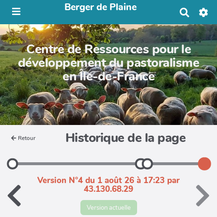
Berger de Plaine
R
e
c
h
Centre de Ressources pour le
e
r
développement du pastoralisme
c
en Île-de-France
h
e
r
Historique de la page
Retour
Version N°4 du 1 août 26 à 17:23 par
43.130.68.29
Version actuelle