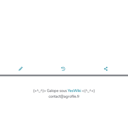
(>^_^)> Galope sous
YesWiki
<(^_^<)
contact@agrofile.fr