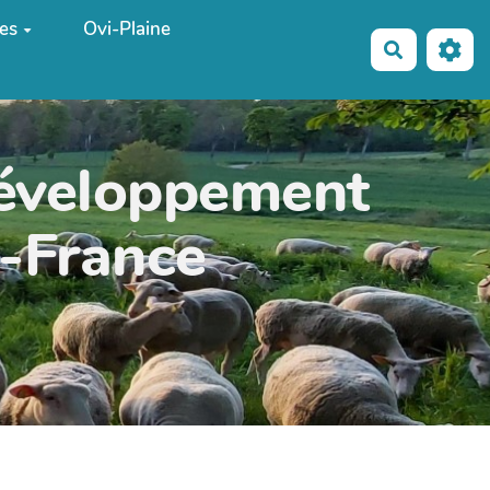
es
Ovi-Plaine
Recherche
développement
e-France