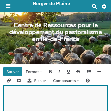
Berger de Plaine
R
e
c
h
Centre de Ressources pour le
e
r
développement du pastoralisme
c
en Île-de-France
h
e
r
Sauver
Format
Fichier
Composants