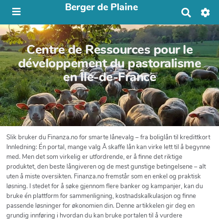
Berger de Plaine
R
e
c
h
Centre de Ressources pour le
e
r
développement du pastoralisme
c
en Île-de-France
h
e
r
Slik bruker du Finanza.no for smarte lånevalg – fra boliglån til kredittkort
Innledning: Én portal, mange valg Å skaffe lån kan virke lett til å begynne
med. Men det som virkelig er utfordrende, er å finne det riktige
produktet, den beste långiveren og de mest gunstige betingelsene – alt
uten å miste oversikten. Finanza.no fremstår som en enkel og praktisk
løsning. I stedet for å søke gjennom flere banker og kampanjer, kan du
bruke én plattform for sammenligning, kostnadskalkulasjon og finne
passende løsninger for økonomien din. Denne artikkelen gir deg en
grundig innføring i hvordan du kan bruke portalen til å vurdere