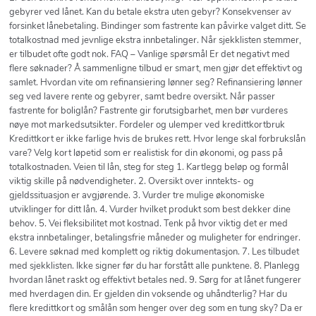
gebyrer ved lånet. Kan du betale ekstra uten gebyr? Konsekvenser av
forsinket lånebetaling. Bindinger som fastrente kan påvirke valget ditt. Se
totalkostnad med jevnlige ekstra innbetalinger. Når sjekklisten stemmer,
er tilbudet ofte godt nok. FAQ – Vanlige spørsmål Er det negativt med
flere søknader? Å sammenligne tilbud er smart, men gjør det effektivt og
samlet. Hvordan vite om refinansiering lønner seg? Refinansiering lønner
seg ved lavere rente og gebyrer, samt bedre oversikt. Når passer
fastrente for boliglån? Fastrente gir forutsigbarhet, men bør vurderes
nøye mot markedsutsikter. Fordeler og ulemper ved kredittkortbruk
Kredittkort er ikke farlige hvis de brukes rett. Hvor lenge skal forbrukslån
vare? Velg kort løpetid som er realistisk for din økonomi, og pass på
totalkostnaden. Veien til lån, steg for steg 1. Kartlegg beløp og formål
viktig skille på nødvendigheter. 2. Oversikt over inntekts- og
gjeldssituasjon er avgjørende. 3. Vurder tre mulige økonomiske
utviklinger for ditt lån. 4. Vurder hvilket produkt som best dekker dine
behov. 5. Vei fleksibilitet mot kostnad. Tenk på hvor viktig det er med
ekstra innbetalinger, betalingsfrie måneder og muligheter for endringer.
6. Levere søknad med komplett og riktig dokumentasjon. 7. Les tilbudet
med sjekklisten. Ikke signer før du har forstått alle punktene. 8. Planlegg
hvordan lånet raskt og effektivt betales ned. 9. Sørg for at lånet fungerer
med hverdagen din. Er gjelden din voksende og uhåndterlig? Har du
flere kredittkort og smålån som henger over deg som en tung sky? Da er