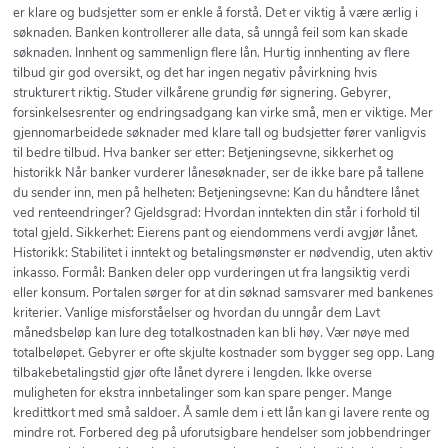
er klare og budsjetter som er enkle å forstå. Det er viktig å være ærlig i
søknaden. Banken kontrollerer alle data, så unngå feil som kan skade
søknaden. Innhent og sammenlign flere lån. Hurtig innhenting av flere
tilbud gir god oversikt, og det har ingen negativ påvirkning hvis
strukturert riktig. Studer vilkårene grundig før signering. Gebyrer,
forsinkelsesrenter og endringsadgang kan virke små, men er viktige. Mer
gjennomarbeidede søknader med klare tall og budsjetter fører vanligvis
til bedre tilbud. Hva banker ser etter: Betjeningsevne, sikkerhet og
historikk Når banker vurderer lånesøknader, ser de ikke bare på tallene
du sender inn, men på helheten: Betjeningsevne: Kan du håndtere lånet
ved renteendringer? Gjeldsgrad: Hvordan inntekten din står i forhold til
total gjeld. Sikkerhet: Eierens pant og eiendommens verdi avgjør lånet.
Historikk: Stabilitet i inntekt og betalingsmønster er nødvendig, uten aktiv
inkasso. Formål: Banken deler opp vurderingen ut fra langsiktig verdi
eller konsum. Portalen sørger for at din søknad samsvarer med bankenes
kriterier. Vanlige misforståelser og hvordan du unngår dem Lavt
månedsbeløp kan lure deg totalkostnaden kan bli høy. Vær nøye med
totalbeløpet. Gebyrer er ofte skjulte kostnader som bygger seg opp. Lang
tilbakebetalingstid gjør ofte lånet dyrere i lengden. Ikke overse
muligheten for ekstra innbetalinger som kan spare penger. Mange
kredittkort med små saldoer. Å samle dem i ett lån kan gi lavere rente og
mindre rot. Forbered deg på uforutsigbare hendelser som jobbendringer