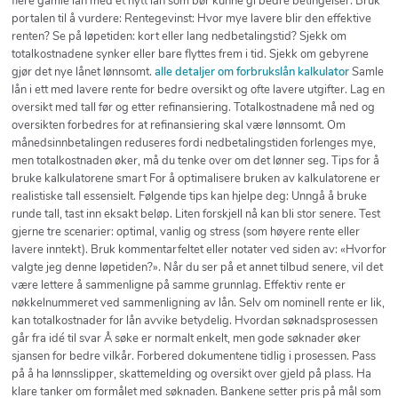
flere gamle lån med et nytt lån som bør kunne gi bedre betingelser. Bruk
portalen til å vurdere: Rentegevinst: Hvor mye lavere blir den effektive
renten? Se på løpetiden: kort eller lang nedbetalingstid? Sjekk om
totalkostnadene synker eller bare flyttes frem i tid. Sjekk om gebyrene
gjør det nye lånet lønnsomt.
alle detaljer om forbrukslån kalkulator
Samle
lån i ett med lavere rente for bedre oversikt og ofte lavere utgifter. Lag en
oversikt med tall før og etter refinansiering. Totalkostnadene må ned og
oversikten forbedres for at refinansiering skal være lønnsomt. Om
månedsinnbetalingen reduseres fordi nedbetalingstiden forlenges mye,
men totalkostnaden øker, må du tenke over om det lønner seg. Tips for å
bruke kalkulatorene smart For å optimalisere bruken av kalkulatorene er
realistiske tall essensielt. Følgende tips kan hjelpe deg: Unngå å bruke
runde tall, tast inn eksakt beløp. Liten forskjell nå kan bli stor senere. Test
gjerne tre scenarier: optimal, vanlig og stress (som høyere rente eller
lavere inntekt). Bruk kommentarfeltet eller notater ved siden av: «Hvorfor
valgte jeg denne løpetiden?». Når du ser på et annet tilbud senere, vil det
være lettere å sammenligne på samme grunnlag. Effektiv rente er
nøkkelnummeret ved sammenligning av lån. Selv om nominell rente er lik,
kan totalkostnader for lån avvike betydelig. Hvordan søknadsprosessen
går fra idé til svar Å søke er normalt enkelt, men gode søknader øker
sjansen for bedre vilkår. Forbered dokumentene tidlig i prosessen. Pass
på å ha lønnsslipper, skattemelding og oversikt over gjeld på plass. Ha
klare tanker om formålet med søknaden. Bankene setter pris på mål som