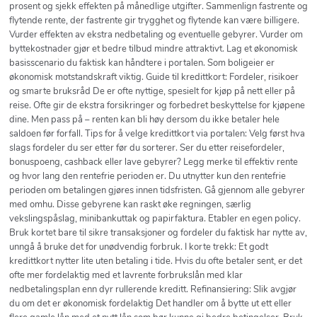
prosent og sjekk effekten på månedlige utgifter. Sammenlign fastrente og
flytende rente, der fastrente gir trygghet og flytende kan være billigere.
Vurder effekten av ekstra nedbetaling og eventuelle gebyrer. Vurder om
byttekostnader gjør et bedre tilbud mindre attraktivt. Lag et økonomisk
basisscenario du faktisk kan håndtere i portalen. Som boligeier er
økonomisk motstandskraft viktig. Guide til kredittkort: Fordeler, risikoer
og smarte bruksråd De er ofte nyttige, spesielt for kjøp på nett eller på
reise. Ofte gir de ekstra forsikringer og forbedret beskyttelse for kjøpene
dine. Men pass på – renten kan bli høy dersom du ikke betaler hele
saldoen før forfall. Tips for å velge kredittkort via portalen: Velg først hva
slags fordeler du ser etter før du sorterer. Ser du etter reisefordeler,
bonuspoeng, cashback eller lave gebyrer? Legg merke til effektiv rente
og hvor lang den rentefrie perioden er. Du utnytter kun den rentefrie
perioden om betalingen gjøres innen tidsfristen. Gå gjennom alle gebyrer
med omhu. Disse gebyrene kan raskt øke regningen, særlig
vekslingspåslag, minibankuttak og papirfaktura. Etabler en egen policy.
Bruk kortet bare til sikre transaksjoner og fordeler du faktisk har nytte av,
unngå å bruke det for unødvendig forbruk. I korte trekk: Et godt
kredittkort nytter lite uten betaling i tide. Hvis du ofte betaler sent, er det
ofte mer fordelaktig med et lavrente forbrukslån med klar
nedbetalingsplan enn dyr rullerende kreditt. Refinansiering: Slik avgjør
du om det er økonomisk fordelaktig Det handler om å bytte ut ett eller