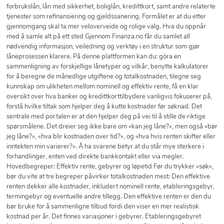
forbrukslån, lån med sikkerhet, boliglån, kredittkort, samt andre relaterte
tjenester som refinansiering og gjeldssanering. Formålet er at du etter
gjennomgang skal ta mer veloverveide og rolige valg. Hva du oppnår
med å samle alt på ett sted Gjennom Finanza.no får du samlet all
nødvendig informasjon, veiledning og verktøy i en struktur som gjør
låneprosessen klarere. På denne plattformen kan du: göra en
sammenligning av forskjellige lånetyper og vilkår, benytte kalkulatorer
for å beregne de månedlige utgiftene og totalkostnaden, tilegne seg
kunnskap om ulikheten mellom nominell og effektiv rente, få en klar
oversikt over hva banker og kredittkorttilbydere vanligvis fokuserer på,
forstå hvilke tiltak som hjelper deg å kutte kostnader før søknad. Det
sentrale med portalen er at den hjelper deg på vei til å stille de riktige
spørsmålene. Det dreier seg ikke bare om «kan jeg låne?», men også «bør
jeg låne?», «hva blir kostnaden over tid?», og «hva hvis renten skifter eller
inntekten min varierer?». Å ha svarene betyr at du står mye sterkere i
forhandlinger, enten ved direkte bankkontakt eller via megler.
Hovedbegreper: Effektiv rente, gebyrer og løpetid Før du trykker «søk»,
bør du vite at tre begreper påvirker totalkostnaden mest: Den effektive
renten dekker alle kostnader, inkludert nominell rente, etableringsgebyr,
termingebyr og eventuelle andre tillegg. Den effektive renten er den du
bør bruke for å sammenligne tilbud fordi den viser en mer realistisk
kostnad per år. Det finnes variasjoner i gebyrer. Etableringsgebyret