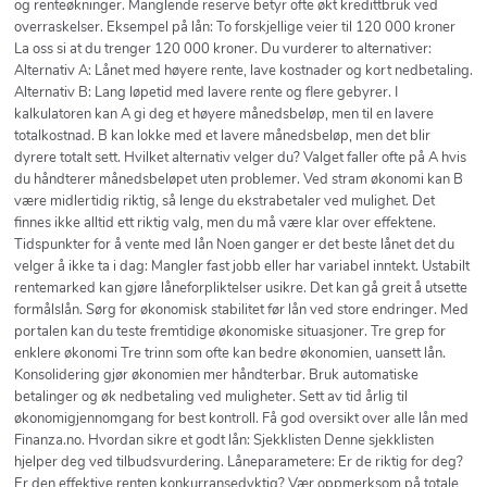
og renteøkninger. Manglende reserve betyr ofte økt kredittbruk ved
overraskelser. Eksempel på lån: To forskjellige veier til 120 000 kroner
La oss si at du trenger 120 000 kroner. Du vurderer to alternativer:
Alternativ A: Lånet med høyere rente, lave kostnader og kort nedbetaling.
Alternativ B: Lang løpetid med lavere rente og flere gebyrer. I
kalkulatoren kan A gi deg et høyere månedsbeløp, men til en lavere
totalkostnad. B kan lokke med et lavere månedsbeløp, men det blir
dyrere totalt sett. Hvilket alternativ velger du? Valget faller ofte på A hvis
du håndterer månedsbeløpet uten problemer. Ved stram økonomi kan B
være midlertidig riktig, så lenge du ekstrabetaler ved mulighet. Det
finnes ikke alltid ett riktig valg, men du må være klar over effektene.
Tidspunkter for å vente med lån Noen ganger er det beste lånet det du
velger å ikke ta i dag: Mangler fast jobb eller har variabel inntekt. Ustabilt
rentemarked kan gjøre låneforpliktelser usikre. Det kan gå greit å utsette
formålslån. Sørg for økonomisk stabilitet før lån ved store endringer. Med
portalen kan du teste fremtidige økonomiske situasjoner. Tre grep for
enklere økonomi Tre trinn som ofte kan bedre økonomien, uansett lån.
Konsolidering gjør økonomien mer håndterbar. Bruk automatiske
betalinger og øk nedbetaling ved muligheter. Sett av tid årlig til
økonomigjennomgang for best kontroll. Få god oversikt over alle lån med
Finanza.no. Hvordan sikre et godt lån: Sjekklisten Denne sjekklisten
hjelper deg ved tilbudsvurdering. Låneparametere: Er de riktig for deg?
Er den effektive renten konkurransedyktig? Vær oppmerksom på totale