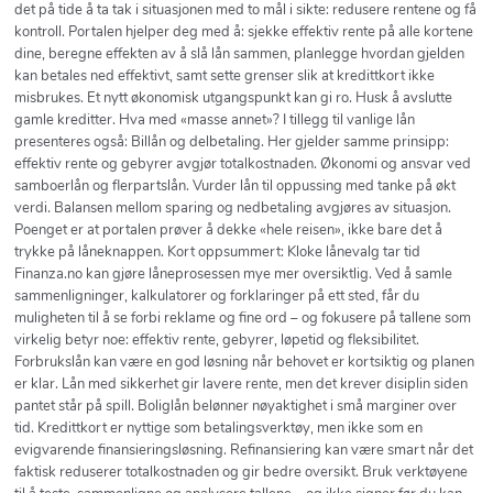
det på tide å ta tak i situasjonen med to mål i sikte: redusere rentene og få
kontroll. Portalen hjelper deg med å: sjekke effektiv rente på alle kortene
dine, beregne effekten av å slå lån sammen, planlegge hvordan gjelden
kan betales ned effektivt, samt sette grenser slik at kredittkort ikke
misbrukes. Et nytt økonomisk utgangspunkt kan gi ro. Husk å avslutte
gamle kreditter. Hva med «masse annet»? I tillegg til vanlige lån
presenteres også: Billån og delbetaling. Her gjelder samme prinsipp:
effektiv rente og gebyrer avgjør totalkostnaden. Økonomi og ansvar ved
samboerlån og flerpartslån. Vurder lån til oppussing med tanke på økt
verdi. Balansen mellom sparing og nedbetaling avgjøres av situasjon.
Poenget er at portalen prøver å dekke «hele reisen», ikke bare det å
trykke på låneknappen. Kort oppsummert: Kloke lånevalg tar tid
Finanza.no kan gjøre låneprosessen mye mer oversiktlig. Ved å samle
sammenligninger, kalkulatorer og forklaringer på ett sted, får du
muligheten til å se forbi reklame og fine ord – og fokusere på tallene som
virkelig betyr noe: effektiv rente, gebyrer, løpetid og fleksibilitet.
Forbrukslån kan være en god løsning når behovet er kortsiktig og planen
er klar. Lån med sikkerhet gir lavere rente, men det krever disiplin siden
pantet står på spill. Boliglån belønner nøyaktighet i små marginer over
tid. Kredittkort er nyttige som betalingsverktøy, men ikke som en
evigvarende finansieringsløsning. Refinansiering kan være smart når det
faktisk reduserer totalkostnaden og gir bedre oversikt. Bruk verktøyene