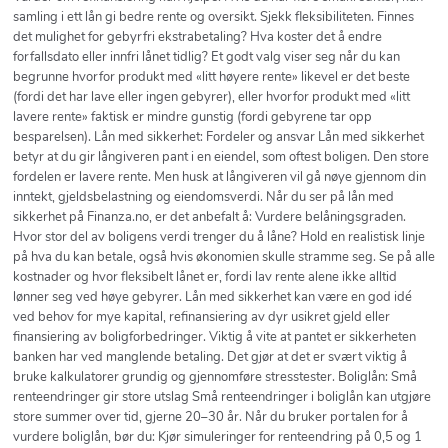
samling i ett lån gi bedre rente og oversikt. Sjekk fleksibiliteten. Finnes
det mulighet for gebyrfri ekstrabetaling? Hva koster det å endre
forfallsdato eller innfri lånet tidlig? Et godt valg viser seg når du kan
begrunne hvorfor produkt med «litt høyere rente» likevel er det beste
(fordi det har lave eller ingen gebyrer), eller hvorfor produkt med «litt
lavere rente» faktisk er mindre gunstig (fordi gebyrene tar opp
besparelsen). Lån med sikkerhet: Fordeler og ansvar Lån med sikkerhet
betyr at du gir långiveren pant i en eiendel, som oftest boligen. Den store
fordelen er lavere rente. Men husk at långiveren vil gå nøye gjennom din
inntekt, gjeldsbelastning og eiendomsverdi. Når du ser på lån med
sikkerhet på Finanza.no, er det anbefalt å: Vurdere belåningsgraden.
Hvor stor del av boligens verdi trenger du å låne? Hold en realistisk linje
på hva du kan betale, også hvis økonomien skulle stramme seg. Se på alle
kostnader og hvor fleksibelt lånet er, fordi lav rente alene ikke alltid
lønner seg ved høye gebyrer. Lån med sikkerhet kan være en god idé
ved behov for mye kapital, refinansiering av dyr usikret gjeld eller
finansiering av boligforbedringer. Viktig å vite at pantet er sikkerheten
banken har ved manglende betaling. Det gjør at det er svært viktig å
bruke kalkulatorer grundig og gjennomføre stresstester. Boliglån: Små
renteendringer gir store utslag Små renteendringer i boliglån kan utgjøre
store summer over tid, gjerne 20–30 år. Når du bruker portalen for å
vurdere boliglån, bør du: Kjør simuleringer for renteendring på 0,5 og 1