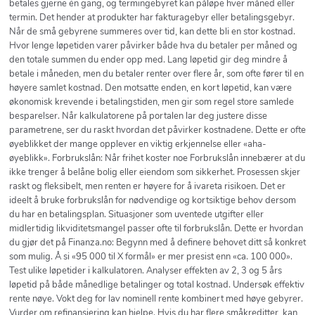
betales gjerne én gang, og termingebyret kan påløpe hver måned eller
termin. Det hender at produkter har fakturagebyr eller betalingsgebyr.
Når de små gebyrene summeres over tid, kan dette bli en stor kostnad.
Hvor lenge løpetiden varer påvirker både hva du betaler per måned og
den totale summen du ender opp med. Lang løpetid gir deg mindre å
betale i måneden, men du betaler renter over flere år, som ofte fører til en
høyere samlet kostnad. Den motsatte enden, en kort løpetid, kan være
økonomisk krevende i betalingstiden, men gir som regel store samlede
besparelser. Når kalkulatorene på portalen lar deg justere disse
parametrene, ser du raskt hvordan det påvirker kostnadene. Dette er ofte
øyeblikket der mange opplever en viktig erkjennelse eller «aha-
øyeblikk». Forbrukslån: Når frihet koster noe Forbrukslån innebærer at du
ikke trenger å belåne bolig eller eiendom som sikkerhet. Prosessen skjer
raskt og fleksibelt, men renten er høyere for å ivareta risikoen. Det er
ideelt å bruke forbrukslån for nødvendige og kortsiktige behov dersom
du har en betalingsplan. Situasjoner som uventede utgifter eller
midlertidig likviditetsmangel passer ofte til forbrukslån. Dette er hvordan
du gjør det på Finanza.no: Begynn med å definere behovet ditt så konkret
som mulig. Å si «95 000 til X formål» er mer presist enn «ca. 100 000».
Test ulike løpetider i kalkulatoren. Analyser effekten av 2, 3 og 5 års
løpetid på både månedlige betalinger og total kostnad. Undersøk effektiv
rente nøye. Vokt deg for lav nominell rente kombinert med høye gebyrer.
Vurder om refinansiering kan hjelpe. Hvis du har flere småkreditter, kan