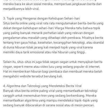
mereka baca ke akun sosial mereka, memperluas jangkauan berita dan
menjadikannya lebih viral.
3. Topik yang Mengenai dengan Kehidupan Sehari-hari
Situs berita online yang viral rata rata mengutamakan berita-berita yang
dekat dengan kehidupan sehari-hari Warga Mereka tahu bahwa topik
yang paling banyak menarik perhatian ialah yang relevan dengan
pengalaman atau masalah yang dihadapi oleh pembaca. Misalnya berita
tentang tren gaya hidup, kesehatan, kecanggihan teknologi, atau skandal
di dunia hiburan tidak jarang kali menjadi topik yang viral karena
memiliki daya tarik emosional atau nilai hiburan yang tinggi.
Selain itu, situs-situs ini juga tidak segan-segan untuk menyajikan berita
ringan, seperti meme atau video lucu yang sedang populer di internet.
Hal ini memberikan hiburan bagi pembaca dan membuat mereka betah
mengahdiri website tersebut berulang kali.
4. Algoritma dan Teknologi yang Mendeteksi Berita Viral
Banyak situs berita online paling viral yang memanfaatkan teknologi
canggih untuk menemukan tren yang sedang berkembang. Mereka
memanfaatkan algoritma yang mampu mendeteksi topik-topik yang
sedang banyak dibicarakan di sarana sosial atau di mesin pencari.