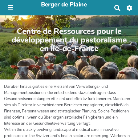
Berger de Plaine
R
e
c
h
Centre de Ressources pour le
e
r
développement du pastoralisme
c
en Île-de-France
h
e
r
Darüber hinaus gibt es eine Vielzahl von Verwaltungs- und
Managementpositionen, die entscheidend dazu beitragen, dass
Gesundheitseinrichtungen effizient und effektiv funktionieren. Man kann
sich als Direktor in verschiedenen Bereichen engagieren, einschließlich
Finanzen, Personalwesen und strategischer Planung. Solche Positionen
sind optimal, wenn du über organisatorische Fähigkeiten und ein
Interesse an der Gesundheitsverwaltung verfügt.
Within the quickly evolving landscape of medical care, innovative
professions in the Switzerland's health sector are emerging. Workers in