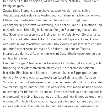
beruflichen Laufbahn zeigen, wird es wahrscheinlich Ihre Chancen auf
Erfolg steigern.
Zusätzliches Element, das nicht vergessen werden sollte, ist Ihre
Ausbildung. Jede relevante Ausbildung, vor allem in Fachbereichen wie
Pflege oder medizintechnischen Berufen, wird von möglichen
Arbeitgebern geschätzt. Vernetzung, auch online, kann Türen öffnen und
nicht offensichtliche Möglichkeiten aufzeigen.Zusammengefasst bietet
das Gesundheitswesen in der Helvetien eine Vielzahl von Berufschancen
an, mit vorteilhaften Ausblicken für die Zukunft. Egal ob Nurse, Ärztin
oder admin, das Wachstum und die Entwicklung in diesem Bereich sind
dauerhaft sicherzustellen. Wenn Sie Fakten und neueste Trends
interessiert, dann dürfte eine Karriere im Gesundheitswesen genau das
richtige für Sie sein.
Um den richtigen Strecke in der Berufswelt zu finden, ist es ratsam, sich
frühzeitig über Alternativen zu informieren. Karrieremessen bieten
hilfreiche Einblicke, und Mentoren können nützliche Tipps geben, um
deine Entwicklung optimal zu gestalten. Letztlich hängt der Aufstieg im
Schweizer Gesundheitswesen stark von Leidenschaft und fortwährender
Weiterbildung ab.Another, the rise of personalized medicine has opened
up avenues for biomedical scientists. These professionals help patients in
understanding their unique genetic profiles and how it impacts treatment
options. With technology advancing, careers in genomics are becoming
increasingly vital. The potential for tailored therapies in Switzerland is