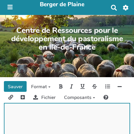
Berger de Plaine
R
e
c
h
Centre de Ressources pour le
e
r
développement du pastoralisme
c
en Île-de-France
h
e
r
Sauver
Format
Fichier
Composants