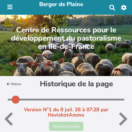
Berger de Plaine
R
e
c
h
Centre de Ressources pour le
e
r
développement du pastoralisme
c
en Île-de-France
h
e
r
Historique de la page
Retour
Version N°1 du 8 juil. 26 à 07:28 par
HevishotAmmo
Version actuelle