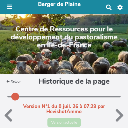
Berger de Plaine
R
e
c
h
Centre de Ressources pour le
e
r
développement du pastoralisme
c
en Île-de-France
h
e
r
Historique de la page
Retour
Version N°1 du 8 juil. 26 à 07:29 par
HevishotAmmo
Version actuelle