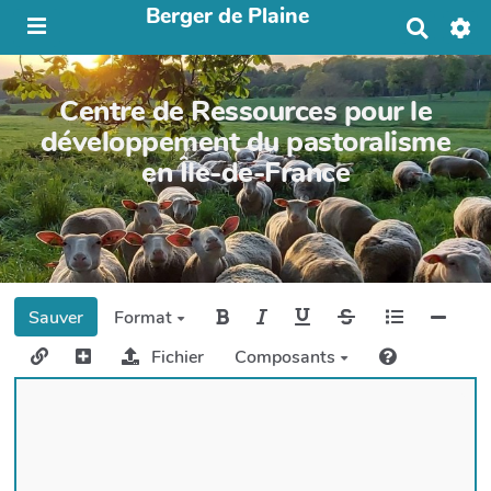
Berger de Plaine
R
e
c
h
Centre de Ressources pour le
e
r
développement du pastoralisme
c
en Île-de-France
h
e
r
Sauver
Format
Fichier
Composants