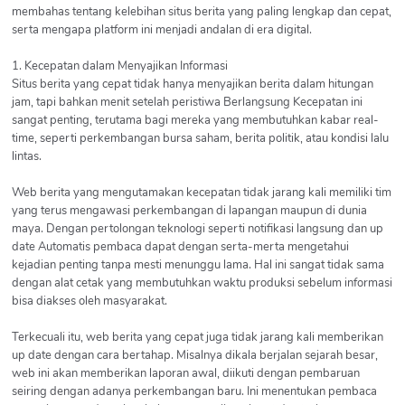
membahas tentang kelebihan situs berita yang paling lengkap dan cepat,
serta mengapa platform ini menjadi andalan di era digital.
1. Kecepatan dalam Menyajikan Informasi
Situs berita yang cepat tidak hanya menyajikan berita dalam hitungan
jam, tapi bahkan menit setelah peristiwa Berlangsung Kecepatan ini
sangat penting, terutama bagi mereka yang membutuhkan kabar real-
time, seperti perkembangan bursa saham, berita politik, atau kondisi lalu
lintas.
Web berita yang mengutamakan kecepatan tidak jarang kali memiliki tim
yang terus mengawasi perkembangan di lapangan maupun di dunia
maya. Dengan pertolongan teknologi seperti notifikasi langsung dan up
date Automatis pembaca dapat dengan serta-merta mengetahui
kejadian penting tanpa mesti menunggu lama. Hal ini sangat tidak sama
dengan alat cetak yang membutuhkan waktu produksi sebelum informasi
bisa diakses oleh masyarakat.
Terkecuali itu, web berita yang cepat juga tidak jarang kali memberikan
up date dengan cara bertahap. Misalnya dikala berjalan sejarah besar,
web ini akan memberikan laporan awal, diikuti dengan pembaruan
seiring dengan adanya perkembangan baru. Ini menentukan pembaca