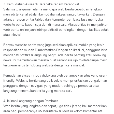
3. Kemudahan Akses di Beraneka ragam Perangkat
Salah satu argumen utama mengapa web berita cepat dan lengkap
menjadi terkenal adalah kemudahan akses yang ditawarkan. Dengan
adanya Telpon pintar tablet, dan Komputer pembaca bisa membuka
website berita kapan saja dan di mana saja. Aksesibilitas ini menjadikan
web berita online jauh lebih praktis di bandingkan dengan fasilitas cetak
atau televisi.
Banyak website berita yang juga sediakan aplikasi mobile yang lebih
responsif dan mudah Dimanfaatkan Dengan aplikasi ini, pengguna bisa
mendapati notifikasi langsung begitu ada berita penting atau breaking
news. Ini memudahkan mereka buat senantiasa up-to-date tanpa mesti
terus-menerus terhubung website dengan cara manual.
Kemudahan akses ini juga didukung oleh penampakan situs yang user-
friendly. Website berita yang baik selalu memprioritaskan pengalaman
pengguna dengan navigasi yang mudah, sehingga pembaca bisa
langsung menemukan berita yang mereka cari.
4. Jalinan Langsung dengan Pembaca
Web berita yang lengkap dan cepat juga tidak jarang kali memberikan
area bagi pembacanya utk berinteraksi. Melalui kolom komentar atau