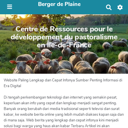
Berger de Plaine
R
e
c
h
Centre de Ressources pour le
e
r
développement du pastoralisme
c
en Île-de-France
h
e
r
Website Paling Lengkap dan Cepat Infonya Sumber Penting Informasi di
Era Digital
Di tengah perkembangan teknologi dan internet yang semakin pesat,
keperluan akan info yang cepat dan lengkap menjadi sangat penting.
Banyak orang berubah dari media tradisional seperti televisi dan surat
kabar, ke website berita online yang lebih mudah diakses kapan saja dan
di mana saja. Web berita yang lengkap dan cepat infonya kini menjadi
solusi bagi warga yang haus akan kabar Terbaru Artikel ini akan