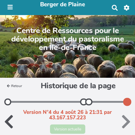
Berger de Plaine
R
e
c
h
Centre de Ressources pour le
e
r
développement du pastoralisme
c
en Île-de-France
h
e
r
Historique de la page
Retour
Version N°4 du 4 août 26 à 21:31 par
43.167.157.223
Version actuelle