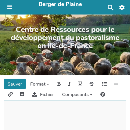
Berger de Plaine
R
e
c
h
Centre de Ressources pour le
e
r
développement du pastoralisme
c
en Île-de-France
h
e
r
Sauver
Format
Fichier
Composants