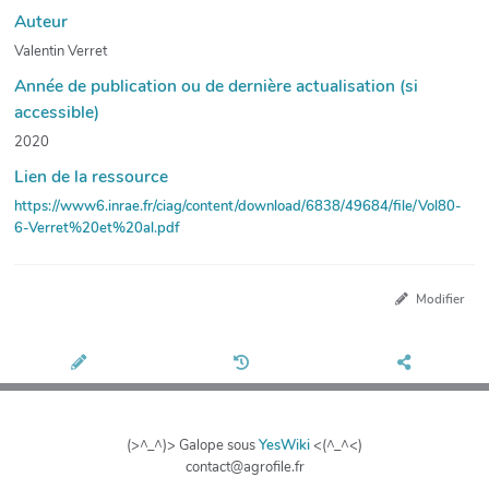
Auteur
Valentin Verret
Année de publication ou de dernière actualisation (si
accessible)
2020
Lien de la ressource
https://www6.inrae.fr/ciag/content/download/6838/49684/file/Vol80-
6-Verret%20et%20al.pdf
Modifier
(>^_^)> Galope sous
YesWiki
<(^_^<)
contact@agrofile.fr