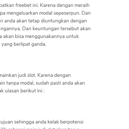
atkan freebet ini. Karena dengan meraih
tanpa mengeluarkan modal sepeserpun. Dan
un anda akan tetap diuntungkan dengan
tungannya. Dan keuntungan tersebut akan
a akan bisa menggunakannya untuk
yang berlipat ganda.
ainkan judi slot. Karena dengan
n tanpa modal, sudah pasti anda akan
 ulasan berikut ini :
rtujuan sehingga anda kelak berpotensi