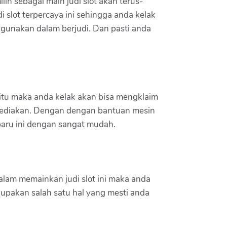
h sebagai main judi slot akan terus-
slot terpercaya ini sehingga anda kelak
gunakan dalam berjudi. Dan pasti anda
gitu maka anda kelak akan bisa mengklaim
isediakan. Dengan dengan bantuan mesin
baru ini dengan sangat mudah.
alam memainkan judi slot ini maka anda
elupakan salah satu hal yang mesti anda