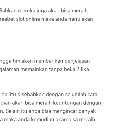
? Bahkan mereka juga akan bisa meraih
ebet slot online maka anda nanti akan
ehingga tim akan memberikan penjelasan
galaman memainkan tanpa bekal? Jika
 hal itu disebabkan dengan sejumlah cara
udian akan bisa meraih keuntungan dengan
. Selain itu anda bisa mengincar banyak
a maka anda kemudian akan bisa meraih