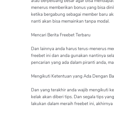
atau berpeluang besar agar bisa mendapatk
menerus memberikan bonus yang bisa dinikm
ketika bergabung sebagai member baru aka
nanti akan bisa memainkan tanpa modal.
Mencari Berita Freebet Terbaru
Dan lainnya anda harus terus-menerus menc
freebet ini dan anda gunakan nantinya se
pencarian yang ada dalam piranti anda, m
Mengikuti Ketentuan yang Ada Dengan Ba
Dan yang terakhir anda wajib mengikuti ke
kelak akan diberi tips. Dan segala tips ya
lakukan dalam meraih freebet ini, akhirnya