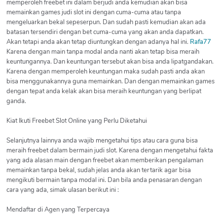
memperoleh freebet ini dalam berjudi anda kemudian akan bisa
memainkan games judi slot ini dengan cuma-cuma atau tanpa
mengeluarkan bekal sepeserpun. Dan sudah pasti kemudian akan ada
batasan tersendiri dengan bet cuma-cuma yang akan anda dapatkan.
Akan tetapi anda akan tetap diuntungkan dengan adanya hal ini.
Rafa77
Karena dengan main tanpa modal anda nanti akan tetap bisa meraih
keuntungannya. Dan keuntungan tersebut akan bisa anda lipatgandakan.
Karena dengan memperoleh keuntungan maka sudah pasti anda akan
bisa menggunakannya guna memainkan. Dan dengan memainkan games
dengan tepat anda kelak akan bisa meraih keuntungan yang berlipat
ganda.
Kiat Ikuti Freebet Slot Online yang Perlu Diketahui
Selanjutnya lainnya anda wajib mengetahui tips atau cara guna bisa
meraih freebet dalam bermain judi slot. Karena dengan mengetahui fakta
yang ada alasan main dengan freebet akan memberikan pengalaman
memainkan tanpa bekal, sudah jelas anda akan tertarik agar bisa
mengikuti bermain tanpa modal ini. Dan bila anda penasaran dengan
cara yang ada, simak ulasan berikut ini :
Mendaftar di Agen yang Terpercaya