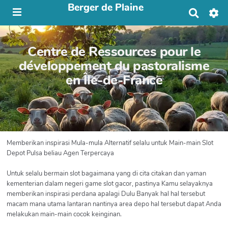
Berger de Plaine
R
e
c
h
Centre de Ressources pour le
e
r
développement du pastoralisme
c
en Île-de-France
h
e
r
Memberikan inspirasi Mula-mula Alternatif selalu untuk Main-main Slot
Depot Pulsa beliau Agen Terpercaya
Untuk selalu bermain slot bagaimana yang di cita citakan dan yaman
kementerian dalam negeri game slot gacor, pastinya Kamu selayaknya
memberikan inspirasi perdana apalagi Dulu Banyak hal hal tersebut
macam mana utama lantaran nantinya area depo hal tersebut dapat Anda
melakukan main-main cocok keinginan.