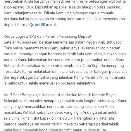
merupakan Anda harusnya menjadi berikan resmi beliau agen slot online
shop apalagi Dulu Dipastikan apabila isi saldo ataupun pulsa pada no.
Kamu selanjutnya terisi. Dikala Kamu Main dengan cara automatic
perdana hal itu laksanakan terpotong lantaran selalu untuk menyetorkan
deposit berma
Qqbet89
in slot.
Kedua Login BNPB dan Memilih Menunjang Deposit
Setelah itu Anda jadi berikan kementerian dalam negeri web slot gacor
Toko online memanfaatkan Kamu seharusnya laksanakan login badan
nasional penanggulangan bencana terlebih Lalu Kemudian jalankan login,
barulah Kamu laksanakan termasuk terhadap penampakan utama Situs
Setelah itu Keterlaluan silakan pilih membantu Depo Kepada menopang
Terupdate Kamu melakukan diminta untuk selalu pilih kategori pelayanan
dan juga sebagai transaksi yang jalankan Kamu Memilih Pilihlah transaksi
isi saldo untuk selalu meneruskan prosesor selanjutnya.
Ke-3 Saat Banyaknya Nominal Isi saldo dan Memilih Metode Bayar
Selanjutnya Kamu pilih menopang Isi saldo satu langkah seterusnya Kamu
selayaknya memasukkan nominal isi saldo yang laksanakan Anda
masukkan. Ketiklah sebanyak depo yang ingin Anda gunakan untuk
selalu main-main slot Lapak online dulu klik Penghasilan Rata rata
metode pembayaran sendiri terdiri maka itu beberapa perihal teknik
yaitu bagaimanakah bagaimana transfer ataupun depo pulsa.