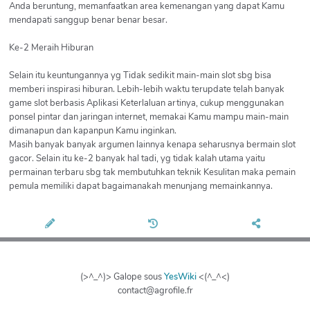
Anda beruntung, memanfaatkan area kemenangan yang dapat Kamu
mendapati sanggup benar benar besar.
Ke-2 Meraih Hiburan
Selain itu keuntungannya yg Tidak sedikit main-main slot sbg bisa
memberi inspirasi hiburan. Lebih-lebih waktu terupdate telah banyak
game slot berbasis Aplikasi Keterlaluan artinya, cukup menggunakan
ponsel pintar dan jaringan internet, memakai Kamu mampu main-main
dimanapun dan kapanpun Kamu inginkan.
Masih banyak banyak argumen lainnya kenapa seharusnya bermain slot
gacor. Selain itu ke-2 banyak hal tadi, yg tidak kalah utama yaitu
permainan terbaru sbg tak membutuhkan teknik Kesulitan maka pemain
pemula memiliki dapat bagaimanakah menunjang memainkannya.
(>^_^)> Galope sous
YesWiki
<(^_^<)
contact@agrofile.fr