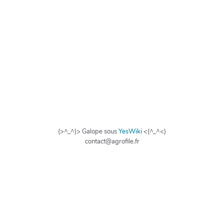
(>^_^)> Galope sous
YesWiki
<(^_^<)
contact@agrofile.fr