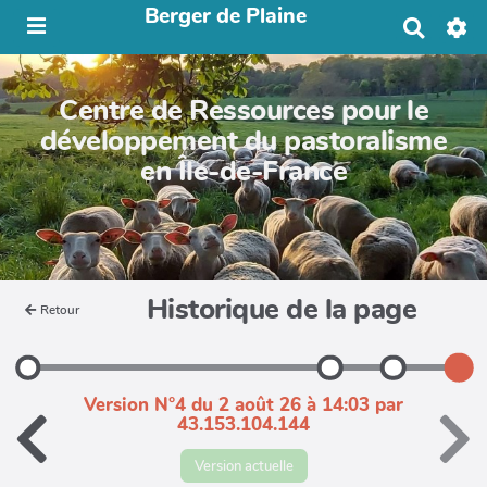
Berger de Plaine
R
e
c
h
Centre de Ressources pour le
e
r
développement du pastoralisme
c
en Île-de-France
h
e
r
Historique de la page
Retour
Version N°4 du 2 août 26 à 14:03 par
43.153.104.144
Version actuelle