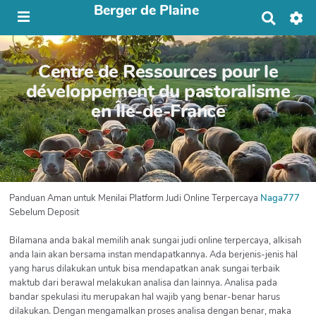
Berger de Plaine
R
e
c
h
Centre de Ressources pour le
e
r
développement du pastoralisme
c
en Île-de-France
h
e
r
Panduan Aman untuk Menilai Platform Judi Online Terpercaya
Naga777
Sebelum Deposit
Bilamana anda bakal memilih anak sungai judi online terpercaya, alkisah
anda lain akan bersama instan mendapatkannya. Ada berjenis-jenis hal
yang harus dilakukan untuk bisa mendapatkan anak sungai terbaik
maktub dari berawal melakukan analisa dan lainnya. Analisa pada
bandar spekulasi itu merupakan hal wajib yang benar-benar harus
dilakukan. Dengan mengamalkan proses analisa dengan benar, maka