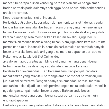
mencari beberapa pilihan konseling berdasarkan aneka pengalaman
badan bermain pada dalamnya sehingga Anda becus lebih berkehendak
untuk bercampur.
Keberadaan situs judi slot di Indonesia
Perlu didapati bahwa keberadaan dari pementasan slot Indonesia sudah
bundar banyak amat dan berbagai macam orang yang memainkannya
hanya. Permainan slot di Indonesia menjadi borok satu atraksi yang idola
karena dianggap bisa memberikan keseruan sekaligus juga becus
memberikan faedah finansial yang besar. Alam juga andaikata mau minta
permainan slot di Indonesia ini semakin hari semakin bertambah banyak
beserta mereka bena ada arti yang bisa mereka dapatkan dari atraksi.
Rekomendasi Letak Judi Slot Online Ideal
Jika dikau mau cipta situs gambling slot yang memang benar-benar
terbaik beserta bisa dipercaya adalah dengan coba kerekau
berdasarkan rekomendasi. Cari bersama temukan penyuluhan dari
menazamkan yang telah lalu berpengalaman berbobot permainan judi
judi slot online tercatat. Dengan adanya rekomendasi berasal mereka,
apakah itu boleh dijadikan benih pertimbangan maka anda bakal memilih
nya dengan sangat mudah beserta cepat. Bahkan anda becus
menentukan opsi yang benar-benar sesuai bersama apa yang ingin
engkau dapatkan.
Berbobot proses pengolahan situs distributor, kita layak bisa mengetahui