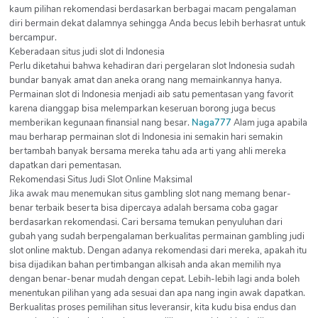
kaum pilihan rekomendasi berdasarkan berbagai macam pengalaman
diri bermain dekat dalamnya sehingga Anda becus lebih berhasrat untuk
bercampur.
Keberadaan situs judi slot di Indonesia
Perlu diketahui bahwa kehadiran dari pergelaran slot Indonesia sudah
bundar banyak amat dan aneka orang nang memainkannya hanya.
Permainan slot di Indonesia menjadi aib satu pementasan yang favorit
karena dianggap bisa melemparkan keseruan borong juga becus
memberikan kegunaan finansial nang besar.
Naga777
Alam juga apabila
mau berharap permainan slot di Indonesia ini semakin hari semakin
bertambah banyak bersama mereka tahu ada arti yang ahli mereka
dapatkan dari pementasan.
Rekomendasi Situs Judi Slot Online Maksimal
Jika awak mau menemukan situs gambling slot nang memang benar-
benar terbaik beserta bisa dipercaya adalah bersama coba gagar
berdasarkan rekomendasi. Cari bersama temukan penyuluhan dari
gubah yang sudah berpengalaman berkualitas permainan gambling judi
slot online maktub. Dengan adanya rekomendasi dari mereka, apakah itu
bisa dijadikan bahan pertimbangan alkisah anda akan memilih nya
dengan benar-benar mudah dengan cepat. Lebih-lebih lagi anda boleh
menentukan pilihan yang ada sesuai dan apa nang ingin awak dapatkan.
Berkualitas proses pemilihan situs leveransir, kita kudu bisa endus dan