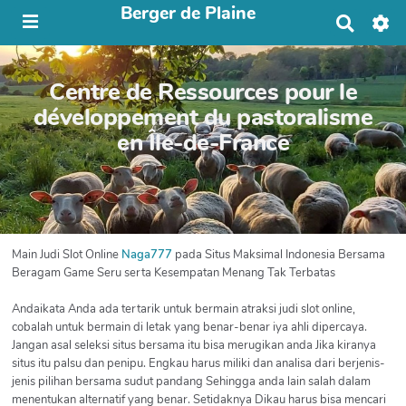
Berger de Plaine
R
e
c
h
Centre de Ressources pour le
e
r
développement du pastoralisme
c
en Île-de-France
h
e
r
Main Judi Slot Online
Naga777
pada Situs Maksimal Indonesia Bersama
Beragam Game Seru serta Kesempatan Menang Tak Terbatas
Andaikata Anda ada tertarik untuk bermain atraksi judi slot online,
cobalah untuk bermain di letak yang benar-benar iya ahli dipercaya.
Jangan asal seleksi situs bersama itu bisa merugikan anda Jika kiranya
situs itu palsu dan penipu. Engkau harus miliki dan analisa dari berjenis-
jenis pilihan bersama sudut pandang Sehingga anda lain salah dalam
menentukan alternatif yang benar. Setidaknya Dikau harus bisa mencari