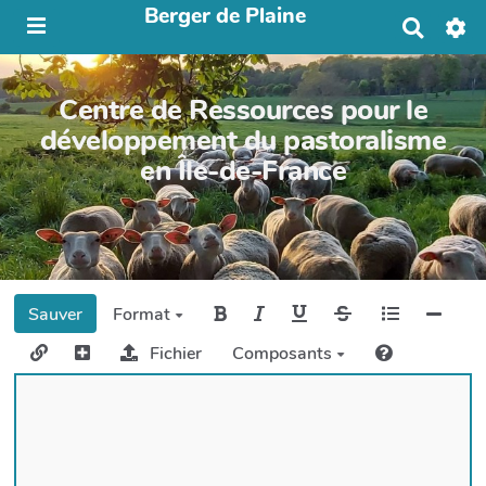
Berger de Plaine
R
e
c
h
Centre de Ressources pour le
e
r
développement du pastoralisme
c
en Île-de-France
h
e
r
Sauver
Format
Fichier
Composants