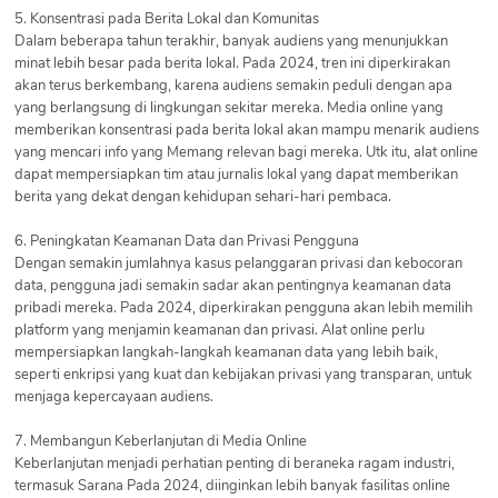
5. Konsentrasi pada Berita Lokal dan Komunitas
Dalam beberapa tahun terakhir, banyak audiens yang menunjukkan
minat lebih besar pada berita lokal. Pada 2024, tren ini diperkirakan
akan terus berkembang, karena audiens semakin peduli dengan apa
yang berlangsung di lingkungan sekitar mereka. Media online yang
memberikan konsentrasi pada berita lokal akan mampu menarik audiens
yang mencari info yang Memang relevan bagi mereka. Utk itu, alat online
dapat mempersiapkan tim atau jurnalis lokal yang dapat memberikan
berita yang dekat dengan kehidupan sehari-hari pembaca.
6. Peningkatan Keamanan Data dan Privasi Pengguna
Dengan semakin jumlahnya kasus pelanggaran privasi dan kebocoran
data, pengguna jadi semakin sadar akan pentingnya keamanan data
pribadi mereka. Pada 2024, diperkirakan pengguna akan lebih memilih
platform yang menjamin keamanan dan privasi. Alat online perlu
mempersiapkan langkah-langkah keamanan data yang lebih baik,
seperti enkripsi yang kuat dan kebijakan privasi yang transparan, untuk
menjaga kepercayaan audiens.
7. Membangun Keberlanjutan di Media Online
Keberlanjutan menjadi perhatian penting di beraneka ragam industri,
termasuk Sarana Pada 2024, diinginkan lebih banyak fasilitas online