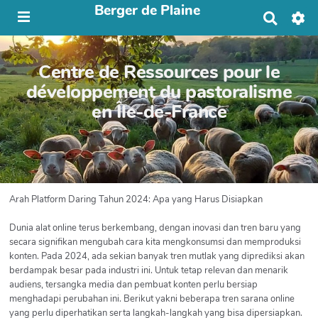
Berger de Plaine
R
e
c
h
Centre de Ressources pour le
e
r
développement du pastoralisme
c
en Île-de-France
h
e
r
Arah Platform Daring Tahun 2024: Apa yang Harus Disiapkan
Dunia alat online terus berkembang, dengan inovasi dan tren baru yang
secara signifikan mengubah cara kita mengkonsumsi dan memproduksi
konten. Pada 2024, ada sekian banyak tren mutlak yang diprediksi akan
berdampak besar pada industri ini. Untuk tetap relevan dan menarik
audiens, tersangka media dan pembuat konten perlu bersiap
menghadapi perubahan ini. Berikut yakni beberapa tren sarana online
yang perlu diperhatikan serta langkah-langkah yang bisa dipersiapkan.