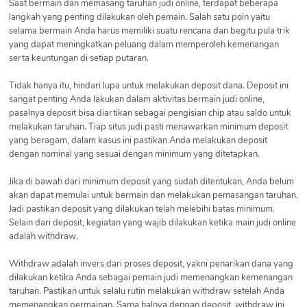
Saat bermain dan memasang taruhan judi online, terdapat beberapa
langkah yang penting dilakukan oleh pemain. Salah satu poin yaitu
selama bermain Anda harus memiliki suatu rencana dan begitu pula trik
yang dapat meningkatkan peluang dalam memperoleh kemenangan
serta keuntungan di setiap putaran.
Tidak hanya itu, hindari lupa untuk melakukan deposit dana. Deposit ini
sangat penting Anda lakukan dalam aktivitas bermain judi online,
pasalnya deposit bisa diartikan sebagai pengisian chip atau saldo untuk
melakukan taruhan. Tiap situs judi pasti menawarkan minimum deposit
yang beragam, dalam kasus ini pastikan Anda melakukan deposit
dengan nominal yang sesuai dengan minimum yang ditetapkan.
Jika di bawah dari minimum deposit yang sudah ditentukan, Anda belum
akan dapat memulai untuk bermain dan melakukan pemasangan taruhan.
Jadi pastikan deposit yang dilakukan telah melebihi batas minimum.
Selain dari deposit, kegiatan yang wajib dilakukan ketika main judi online
adalah withdraw.
Withdraw adalah invers dari proses deposit, yakni penarikan dana yang
dilakukan ketika Anda sebagai pemain judi memenangkan kemenangan
taruhan. Pastikan untuk selalu rutin melakukan withdraw setelah Anda
memenangkan permainan. Sama halnya dengan deposit, withdraw ini