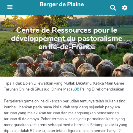
Berger de Plaine
R
e
c
h
Centre de Ressources pour le
e
r
développement du pastoralisme
c
en Île-de-France
h
e
r
Tips Tidak Boleh Dilewatkan yang Mutlak Diketahui Ketika Main Game
Taruhan Online di Situs Judi Online
Macau88
Paling Direkomendasikan
Pergelaran game online di kancah perjudian tentunya telah bukan asing
kembali, bahkan pada masa kini sudah segudang sejumlah penyuka
taruhan yang melakukan taruhan dan melangsungkan pemasangan
taruhan di dalamnya. Poker termasuk salah jenis permainan kartu yang
menggunakan kartu remi sebagai media bermain. Setumpuk kartu yang
dipakai adalah 52 kartu, akan tetapi digunakan oleh pemain hanya 2