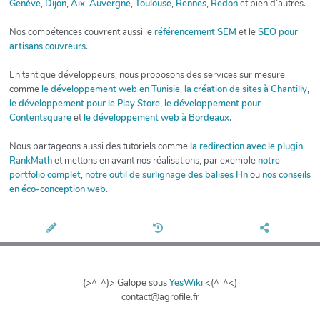
Genève
,
Dijon
,
Aix
,
Auvergne
,
Toulouse
,
Rennes
,
Redon
et bien d’autres.
Nos compétences couvrent aussi le
référencement SEM
et le
SEO pour
artisans couvreurs
.
En tant que développeurs, nous proposons des services sur mesure
comme
le développement web en Tunisie
,
la création de sites à Chantilly
,
le développement pour le Play Store
,
le développement pour
Contentsquare
et
le développement web à Bordeaux
.
Nous partageons aussi des tutoriels comme
la redirection avec le plugin
RankMath
et mettons en avant nos réalisations, par exemple
notre
portfolio complet
,
notre outil de surlignage des balises Hn
ou
nos conseils
en éco-conception web
.
(>^_^)> Galope sous
YesWiki
<(^_^<)
contact@agrofile.fr