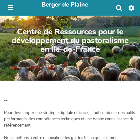
Berger de Plaine
R
e
c
h
Centre de Ressources pour le
e
r
développement du pastoralisme
c
en Île-de-France
h
e
r
--
Pour développer une stratégie digitale efficace, il faut combiner des outils
performants, des compétences techniques et une bonne connaissance du
référencement.
Nous mettons à votre disposition des guides techniques comme