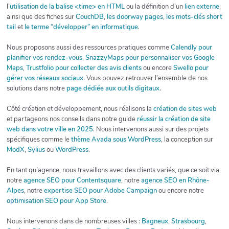
l’
utilisation de la balise <time> en HTML
ou la définition d’un
lien externe
,
ainsi que des fiches sur
CouchDB
,
les doorway pages
,
les mots-clés short
tail
et
le terme “développer” en informatique
.
Nous proposons aussi des ressources pratiques comme
Calendly pour
planifier vos rendez-vous
,
SnazzyMaps pour personnaliser vos Google
Maps
,
Trustfolio pour collecter des avis clients
ou encore
Swello pour
gérer vos réseaux sociaux
. Vous pouvez retrouver l’ensemble de nos
solutions dans notre
page dédiée aux outils digitaux
.
Côté création et développement, nous réalisons la
création de sites web
et partageons nos conseils dans notre guide
réussir la création de site
web dans votre ville en 2025
. Nous intervenons aussi sur des projets
spécifiques comme le
thème Avada sous WordPress
, la conception sur
ModX
,
Sylius
ou
WordPress
.
En tant qu’agence, nous travaillons avec des clients variés, que ce soit via
notre
agence SEO pour Contentsquare
, notre
agence SEO en Rhône-
Alpes
, notre
expertise SEO pour Adobe Campaign
ou encore notre
optimisation SEO pour App Store
.
Nous intervenons dans de nombreuses villes :
Bagneux
,
Strasbourg
,