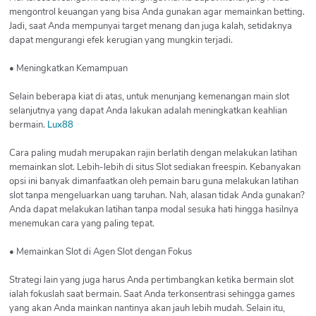
mengontrol keuangan yang bisa Anda gunakan agar memainkan betting.
Jadi, saat Anda mempunyai target menang dan juga kalah, setidaknya
dapat mengurangi efek kerugian yang mungkin terjadi.
• Meningkatkan Kemampuan
Selain beberapa kiat di atas, untuk menunjang kemenangan main slot
selanjutnya yang dapat Anda lakukan adalah meningkatkan keahlian
bermain.
Lux88
Cara paling mudah merupakan rajin berlatih dengan melakukan latihan
memainkan slot. Lebih-lebih di situs Slot sediakan freespin. Kebanyakan
opsi ini banyak dimanfaatkan oleh pemain baru guna melakukan latihan
slot tanpa mengeluarkan uang taruhan. Nah, alasan tidak Anda gunakan?
Anda dapat melakukan latihan tanpa modal sesuka hati hingga hasilnya
menemukan cara yang paling tepat.
• Memainkan Slot di Agen Slot dengan Fokus
Strategi lain yang juga harus Anda pertimbangkan ketika bermain slot
ialah fokuslah saat bermain. Saat Anda terkonsentrasi sehingga games
yang akan Anda mainkan nantinya akan jauh lebih mudah. Selain itu,