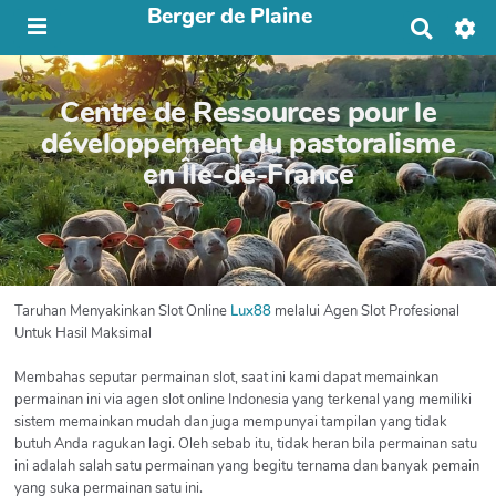
Berger de Plaine
R
e
c
h
Centre de Ressources pour le
e
r
développement du pastoralisme
c
en Île-de-France
h
e
r
Taruhan Menyakinkan Slot Online
Lux88
melalui Agen Slot Profesional
Untuk Hasil Maksimal
Membahas seputar permainan slot, saat ini kami dapat memainkan
permainan ini via agen slot online Indonesia yang terkenal yang memiliki
sistem memainkan mudah dan juga mempunyai tampilan yang tidak
butuh Anda ragukan lagi. Oleh sebab itu, tidak heran bila permainan satu
ini adalah salah satu permainan yang begitu ternama dan banyak pemain
yang suka permainan satu ini.