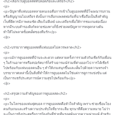
<h2>เลือกเว็บดูบอลสดที่ปลอดภัยและเสถียร</h2>
<p>
<p>ปัญหาที่แฟนบอลหลายคนเจอคือการเข้าเว็บดูบอลสดที่มีโฆษณารบกวน
หรือสัญญาณไม่เสถียร ดังนั้นการเลือกแพลตฟอร์มที่น่าเชื่อถือเป็นสิ่งสำคัญ
เว็บที่ดีควรมีภาพคมชัด เสียงไม่ดีเลย์ และเสถียรเพื่อให้การชมเกมต่อเนื่อง
หากมีระบบสำรองลิงก์หลายช่องทางก็ยิ่งช่วยลดปัญหาการหลุดกลางคัน
ทำให้ไม่พลาดช็อตเด็ดของทีมรัก</p>
</p>
<h2>บรรยากาศดูบอลสดที่แฟนบอลไม่ควรพลาด</h2>
<p>
<p>แม้การดูบอลสดที่บ้านจะสะดวก แต่หลายครั้งการรวมตัวกันเชียร์กับเพื่อน
ๆ ในร้านอาหารหรือสปอร์ตบาร์ก็สร้างอารมณ์ร่วมที่ต่างออกไป การได้เชียร์
ไปพร้อมกับแฟนบอลคนอื่น ๆ ทำให้เกมสนุกขึ้นและเต็มไปด้วยความทรงจำ
บรรยากาศเหล่านี้เป็นสิ่งที่ทำให้การดูบอลสดไม่ใช่แค่การดูการแข่งขัน แต่
เป็นการแชร์ประสบการณ์ความสุขไปพร้อมกัน</p>
</p>
<h2>สรุปความสำคัญของการดูบอลสด</h2>
<p>
<p>ในโลกของแฟนฟุตบอล การดูบอลสดคือหัวใจสำคัญ เพราะช่วยเชื่อมโยง
คนกับเกมและสร้างความประทับใจที่ยากจะลืม ทุกนาทีคือความหมาย ไม่ว่า
จะเป็นการยิงประตูหรือการป้องกันที่ช่วยทีมรอดพ้นจากความพ่ายแพ้ สำหรับ