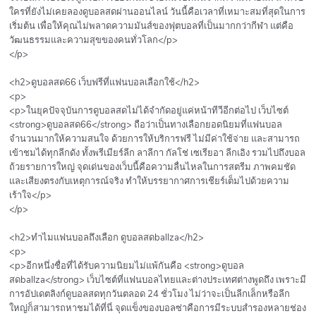
ใครที่ยังไม่เคยลองดูบอลสดผ่านออนไลน์ วันนี้คือเวลาที่เหมาะสมที่สุดในการ
เริ่มต้น เพื่อให้คุณไม่พลาดความมันส์ของฟุตบอลที่เป็นมากกว่ากีฬา แต่คือ
วัฒนธรรมและความสุขของคนทั่วโลก</p>
</p>
<h2>ดูบอลสด66 เว็บฟรีที่แฟนบอลเลือกใช้</h2>
<p>
<p>ในยุคปัจจุบันการดูบอลสดไม่ได้จำกัดอยู่แค่หน้าทีวีอีกต่อไป เว็บไซต์
<strong>ดูบอลสด66</strong> ถือว่าเป็นทางเลือกยอดนิยมที่แฟนบอล
จำนวนมากให้ความสนใจ ด้วยการให้บริการฟรี ไม่มีค่าใช้จ่าย และสามารถ
เข้าชมได้ทุกลีกดัง ทั้งพรีเมียร์ลีก ลาลีกา กัลโช่ เซเรียอา ลีกเอิง รวมไปถึงบอล
ถ้วยรายการใหญ่ จุดเด่นของเว็บนี้คือความลื่นไหลในการสตรีม ภาพคมชัด
และเสียงตรงกับเหตุการณ์จริง ทำให้บรรยากาศการเชียร์เต็มไปด้วยความ
เร้าใจ</p>
</p>
<h2>ทำไมแฟนบอลถึงเลือก ดูบอลสดballza</h2>
<p>
<p>อีกหนึ่งชื่อที่ได้รับความนิยมไม่แพ้กันคือ <strong>ดูบอล
สดballza</strong> เว็บไซต์ที่แฟนบอลไทยและต่างประเทศต่างพูดถึง เพราะมี
การอัปเดตลิงก์ดูบอลสดทุกวันตลอด 24 ชั่วโมง ไม่ว่าจะเป็นลีกเล็กหรือลีก
ใหญ่ก็สามารถหาชมได้ที่นี่ จุดแข็งของบอลซ่าคือการมีระบบสำรองหลายช่อง