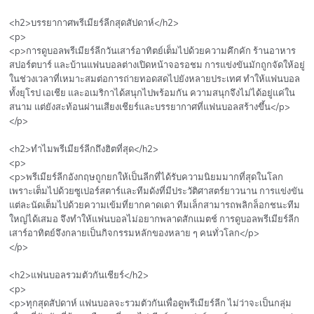
<h2>บรรยากาศพรีเมียร์ลีกสุดสัปดาห์</h2>
<p>
<p>การดูบอลพรีเมียร์ลีกวันเสาร์อาทิตย์เต็มไปด้วยความคึกคัก ร้านอาหาร
สปอร์ตบาร์ และบ้านแฟนบอลต่างเปิดหน้าจอรอชม การแข่งขันมักถูกจัดให้อยู่
ในช่วงเวลาที่เหมาะสมต่อการถ่ายทอดสดไปยังหลายประเทศ ทำให้แฟนบอล
ทั้งยุโรป เอเชีย และอเมริกาได้สนุกไปพร้อมกัน ความสนุกจึงไม่ได้อยู่แค่ใน
สนาม แต่ยังสะท้อนผ่านเสียงเชียร์และบรรยากาศที่แฟนบอลสร้างขึ้น</p>
</p>
<h2>ทำไมพรีเมียร์ลีกถึงฮิตที่สุด</h2>
<p>
<p>พรีเมียร์ลีกอังกฤษถูกยกให้เป็นลีกที่ได้รับความนิยมมากที่สุดในโลก
เพราะเต็มไปด้วยซูเปอร์สตาร์และทีมดังที่มีประวัติศาสตร์ยาวนาน การแข่งขัน
แต่ละนัดเต็มไปด้วยความเข้มที่ยากคาดเดา ทีมเล็กสามารถพลิกล็อกชนะทีม
ใหญ่ได้เสมอ จึงทำให้แฟนบอลไม่อยากพลาดสักแมตช์ การดูบอลพรีเมียร์ลีก
เสาร์อาทิตย์จึงกลายเป็นกิจกรรมหลักของหลาย ๆ คนทั่วโลก</p>
</p>
<h2>แฟนบอลรวมตัวกันเชียร์</h2>
<p>
<p>ทุกสุดสัปดาห์ แฟนบอลจะรวมตัวกันเพื่อดูพรีเมียร์ลีก ไม่ว่าจะเป็นกลุ่ม