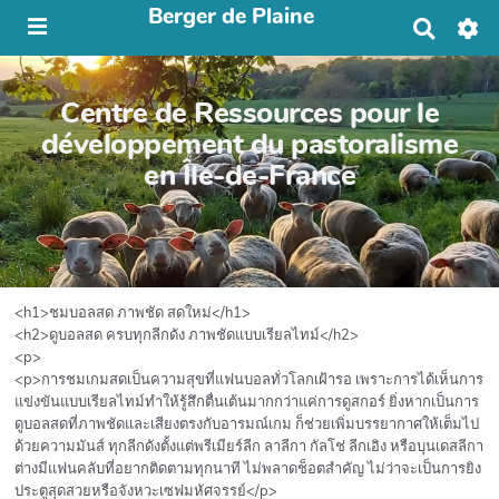
Berger de Plaine
R
e
c
h
Centre de Ressources pour le
e
r
développement du pastoralisme
c
en Île-de-France
h
e
r
<h1>ชมบอลสด ภาพชัด สดใหม่</h1>
<h2>ดูบอลสด ครบทุกลีกดัง ภาพชัดแบบเรียลไทม์</h2>
<p>
<p>การชมเกมสดเป็นความสุขที่แฟนบอลทั่วโลกเฝ้ารอ เพราะการได้เห็นการ
แข่งขันแบบเรียลไทม์ทำให้รู้สึกตื่นเต้นมากกว่าแค่การดูสกอร์ ยิ่งหากเป็นการ
ดูบอลสดที่ภาพชัดและเสียงตรงกับอารมณ์เกม ก็ช่วยเพิ่มบรรยากาศให้เต็มไป
ด้วยความมันส์ ทุกลีกดังตั้งแต่พรีเมียร์ลีก ลาลีกา กัลโช่ ลีกเอิง หรือบุนเดสลีกา
ต่างมีแฟนคลับที่อยากติดตามทุกนาที ไม่พลาดช็อตสำคัญ ไม่ว่าจะเป็นการยิง
ประตูสุดสวยหรือจังหวะเซฟมหัศจรรย์</p>