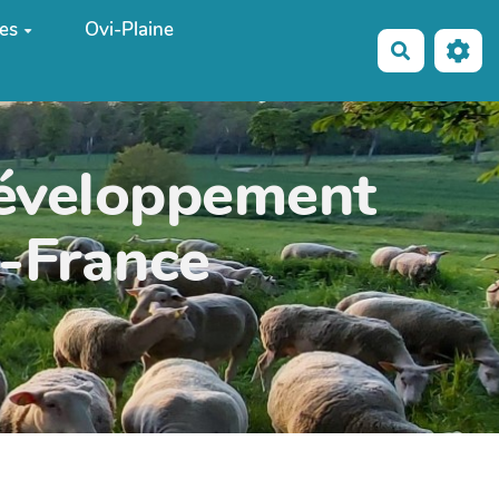
es
Ovi-Plaine
Recherche
développement
e-France