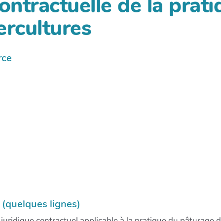
ontractuelle de la prat
ercultures
rce
 (quelques lignes)
juridique contractuel applicable à la pratique du pâturage 