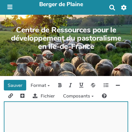
Berger de Plaine
R
e
c
h
Centre de Ressources pour le
e
r
développement du pastoralisme
c
en Île-de-France
h
e
r
Sauver
Format
Fichier
Composants