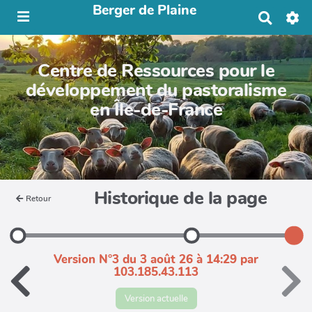
Berger de Plaine
R
e
c
h
Centre de Ressources pour le
e
r
développement du pastoralisme
c
en Île-de-France
h
e
r
Historique de la page
Retour
Version N°3 du 3 août 26 à 14:29 par
103.185.43.113
Version actuelle