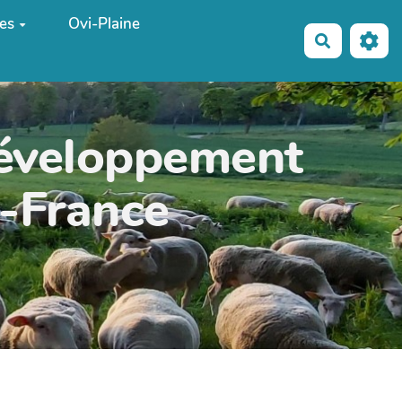
es
Ovi-Plaine
Recherche
développement
e-France