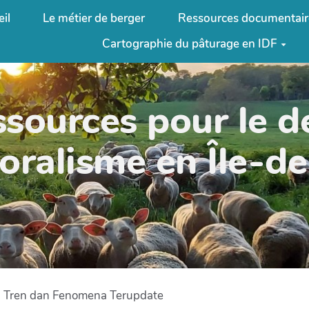
il
Le métier de berger
Ressources documentair
Cartographie du pâturage en IDF
ssources pour le 
oralisme en Île-d
n Tren dan Fenomena Terupdate