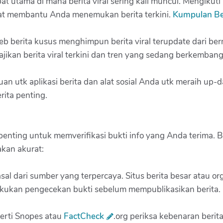
empat utama di mana berita viral sering kali muncul. Mengikut
apat membantu Anda menemukan berita terkini.
Kumpulan Beri
web berita kusus menghimpun berita viral terupdate dari 
jikan berita viral terkini dan tren yang sedang berkembang
 utk aplikasi berita dan alat sosial Anda utk meraih up-dat
ita penting.
penting untuk memverifikasi bukti info yang Anda terima. 
kan akurat:
sal dari sumber yang terpercaya. Situs berita besar atau org
akukan pengecekan bukti sebelum mempublikasikan berita.
rti Snopes atau
FactCheck
.org periksa kebenaran berit