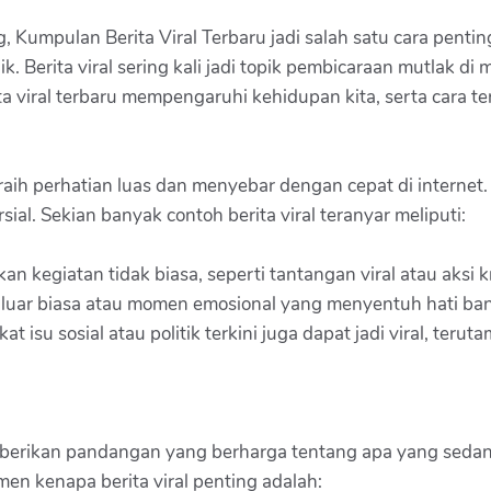
, Kumpulan Berita Viral Terbaru jadi salah satu cara pen
 Berita viral sering kali jadi topik pembicaraan mutlak di m
 viral terbaru mempengaruhi kehidupan kita, serta cara ter
raih perhatian luas dan menyebar dengan cepat di internet. 
ial. Sekian banyak contoh berita viral teranyar meliputi:
kegiatan tidak biasa, seperti tantangan viral atau aksi krea
n luar biasa atau momen emosional yang menyentuh hati banya
at isu sosial atau politik terkini juga dapat jadi viral, ter
 memberikan pandangan yang berharga tentang apa yang sed
n kenapa berita viral penting adalah: